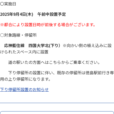
〇実施日
お問い合わせ
2025年9月4日(木) 午前中設置予定
※都合により設置日時が前後する場合がございます。
閉じる
○対象路線・停留所
応神藍住線
四国大学北(下り）
※向かい側の植え込みに設
けられたスペース内に設置
道の駅いたの方面へはこちらからご乗車ください。
下り停留所の設置に伴い、既存の停留所は徳島駅前行き専
用の上り停留所になります。
下り停留所設置のお知らせ