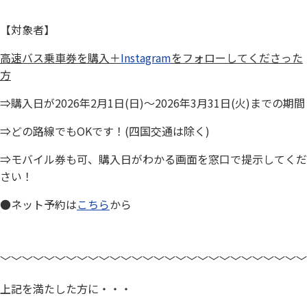
【対象者】
高速バス乗車券を購入＋
Instagram
をフォローしてくださった
方
⇒購入日が2026年2月1日(日)～2026年3月31日(火)までの期間
⇒どの路線でもOKです！(四国交通は除く)
⇒モバイル券も可、購入日がわかる画面を窓口で提示してくだ
さい！
●ネット予約は
こちら
から
﹀﹀﹀﹀﹀﹀﹀﹀﹀﹀﹀﹀﹀﹀﹀﹀﹀﹀﹀﹀﹀﹀﹀﹀﹀﹀﹀﹀
上記を満たした方に・・・