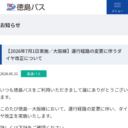
お知らせ
高速バス
空港バス
【2026年7月1日実施／大阪線】運行経路の変更に伴うダ
イヤ改正について
路線バス
2026.05.22
高速バス
貸切バス
いつも徳島バスをご利用いただきまして誠にありがとうござい
採用情報
ます。
お忘れ物のお問い合わせ
このたび徳島―大阪線において、運行経路の変更に伴い、ダイ
ヤ改正を実施いたします。
よくあるご質問
詳しくは下記をご確認ください。