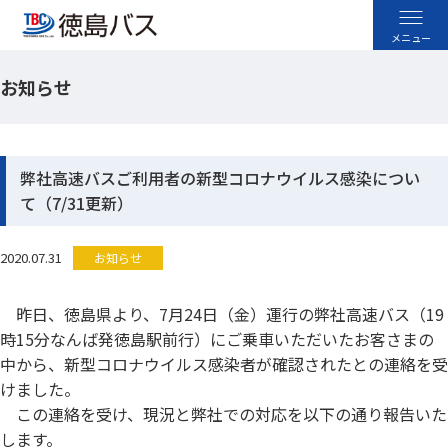
お知らせ
高速バス
空港バス
弊社高速バスご利用者の新型コロナウイルス感染につい
て（7/31更新）
路線バス
2020.07.31
お知らせ
貸切バス
昨日、徳島県より、7月24日（金）運行の弊社高速バス（19
採用情報
時15分なんば発徳島駅前行）にご乗車いただいたお客さまの
中から、新型コロナウイルス感染者が確認されたとの連絡を受
お忘れ物のお問い合わせ
けました。
この連絡を受け、現況と弊社での対応を以下の通り報告いた
よくあるご質問
します。