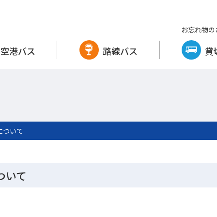
お忘れ物の
空港バス
路線バス
貸
について
ついて