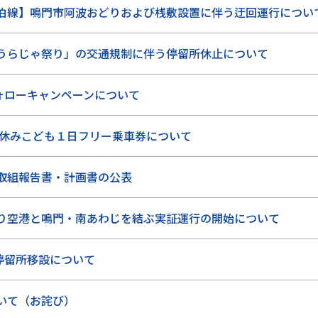
泊線】鳴門市阿波おどりおよび桟敷設置に伴う迂回運行につい
うらじゃ祭り」の交通規制に伴う停留所休止について
amフォローキャンペーンについて
 夏休みこども１日フリー乗車券について
取組報告書・計画書の公表
り空港と鳴門・南あわじを結ぶ実証運行の開始について
)停留所移設について
いて（お詫び）