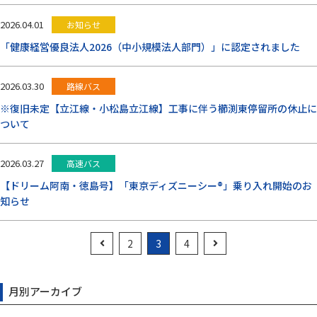
2026.04.01
お知らせ
「健康経営優良法人2026（中小規模法人部門）」に認定されました
2026.03.30
路線バス
※復旧未定【立江線・小松島立江線】工事に伴う櫛渕東停留所の休止に
ついて
2026.03.27
高速バス
【ドリーム阿南・徳島号】「東京ディズニーシー®」乗り入れ開始のお
知らせ
2
3
4
月別アーカイブ