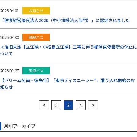
2026.04.01
お知らせ
「健康経営優良法人2026（中小規模法人部門）」に認定されました
2026.03.30
路線バス
※復旧未定【立江線・小松島立江線】工事に伴う櫛渕東停留所の休止に
ついて
2026.03.27
高速バス
【ドリーム阿南・徳島号】「東京ディズニーシー®」乗り入れ開始のお
知らせ
2
3
4
月別アーカイブ