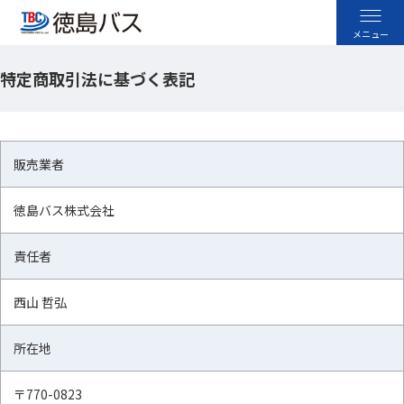
特定商取引法に基づく表記
高速バス
空港バス
販売業者
路線バス
徳島バス株式会社
貸切バス
責任者
採用情報
西山 哲弘
お忘れ物のお問い合わせ
所在地
よくあるご質問
〒770-0823