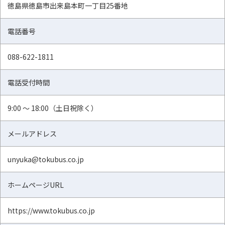
徳島県徳島市出来島本町一丁目25番地
お問い合わせ
電話番号
閉じる
088-622-1811
電話受付時間
9:00 ～ 18:00（土日祝除く）
メールアドレス
unyuka@tokubus.co.jp
ホームページURL
https://www.tokubus.co.jp