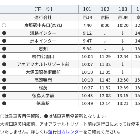
【下 り】
101
102
103
1
運行会社
西JR
京阪
西JR
○
京都駅中央口(烏丸)
7:40
9:00
10:20
12
●
淡路インター
9:12
↓
↓
14
●
洲本インター
9:47
↓
↓
14
●
志知
9:54
↓
↓
15
●
鳴門公園口
10:04
11:29
12:44
15
●
アオアヲナルトリゾート前
10:07
11:32
↓
●
大塚国際美術館前
10:10
11:35
↓
●
高速鳴門
10:18
11:43
12:50
15
●
松茂
10:27
11:52
12:59
15
●
徳島大学前
10:43
12:08
13:15
15
●
徳島駅
10:49
12:14
13:21
15
○は乗車専用停留所、●は降車専用停留所となります。
大塚国際美術館前、アオアヲナルトリゾート前は運行日によっては停車
いたしません。詳しくは
運行日カレンダー
をご確認ください。