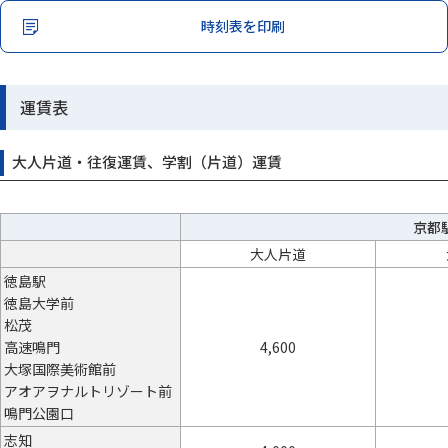
時刻表を印刷
運賃表
大人片道・往復運賃、学割（片道）運賃
京都
大人片道
徳島駅
徳島大学前
松茂
高速鳴門
4,600
大塚国際美術館前
アオアヲナルトリゾート前
鳴門公園口
志知