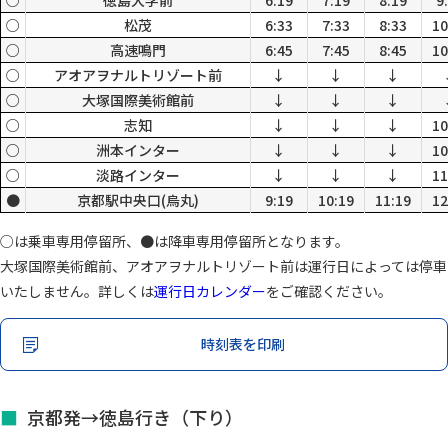
○
徳島大学前
6:19
7:19
8:19
9
○
松茂
6:33
7:33
8:33
10
○
高速鳴門
6:45
7:45
8:45
10
○
アオアヲナルトリゾート前
↓
↓
↓
○
大塚国際美術館前
↓
↓
↓
○
志知
↓
↓
↓
10
○
洲本インター
↓
↓
↓
10
○
淡路インター
↓
↓
↓
11
●
京都駅中央口(烏丸)
9:19
10:19
11:19
12
○は乗車専用停留所、●は降車専用停留所となります。
大塚国際美術館前、アオアヲナルトリゾート前は運行日によっては停車
いたしません。詳しくは
運行日カレンダー
をご確認ください。
時刻表を印刷
京都発→徳島行き（下り）