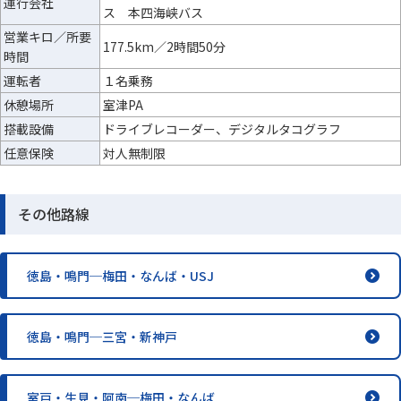
運行会社
ス 本四海峡バス
営業キロ／所要
177.5km／2時間50分
時間
運転者
１名乗務
休憩場所
室津PA
搭載設備
ドライブレコーダー、デジタルタコグラフ
任意保険
対人無制限
その他路線
徳島・鳴門─梅田・なんば・USJ
徳島・鳴門─三宮・新神戸
室戸・生見・阿南─梅田・なんば