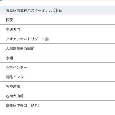
徳島駅前高速バスターミナル
21
番
松茂
高速鳴門
アオアヲナルトリゾート前
大塚国際美術館前
志知
洲本インター
淡路インター
名神高槻
名神大山崎
京都駅中央口（烏丸）