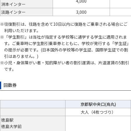
4,000
洲本インター
淡路インター
3,000
往復割引は、往路を含めて10日以内に復路をご乗車される場合にご
利用いただけます。
「学生割引」は当社が指定する学校等に通学する学生に適用されま
す。ご乗車時に学生割引乗車券とともに、学校が発行する「学生証」
の提示が必要です。(日本国外の学校等の学生証、国際学生証での割
引はありません。)
小児・身体障がい者・知的障がい者の割引運賃は、片道運賃の5割引
です。
回数券
京都駅中央口(烏丸)
大人（4枚つづり）
徳島駅
徳島大学前