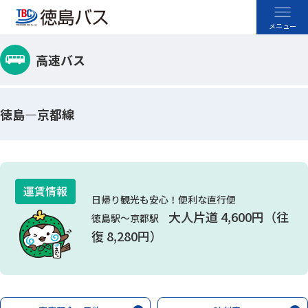
高速バス
高速バス
空港バス
徳島―京都線
路線バス
貸切バス
日帰り観光も安心！便利な直行便
大人片道 4,600円
（往
徳島駅～京都駅
採用情報
復 8,280円）
お忘れ物のお問い合わせ
よくあるご質問