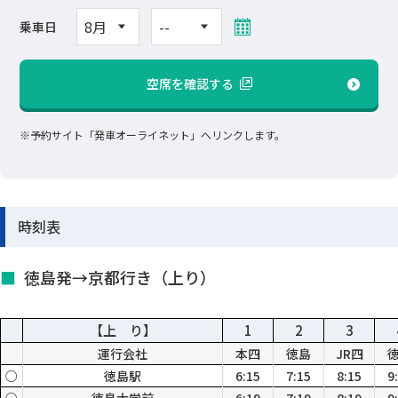
乗車日
空席を確認する
※予約サイト「発車オーライネット」へリンクします。
時刻表
徳島発→京都行き（上り）
【上 り】
1
2
3
運行会社
本四
徳島
JR四
○
徳島駅
6:15
7:15
8:15
9