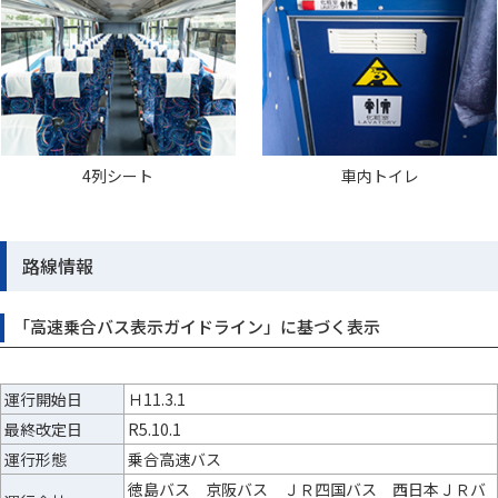
4列シート
車内トイレ
路線情報
「高速乗合バス表示ガイドライン」に基づく表示
運行開始日
Ｈ11.3.1
最終改定日
R5.10.1
運行形態
乗合高速バス
徳島バス 京阪バス ＪＲ四国バス 西日本ＪＲバ